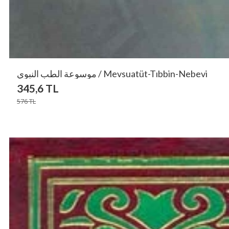
موسوعة الطب النبوي / Mevsuatüt-Tıbbin-Nebevi
345,6
TL
576
TL