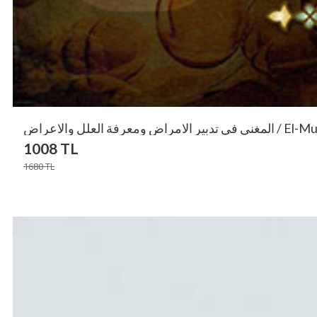
العلل والاعراض
1008
TL
1680
TL