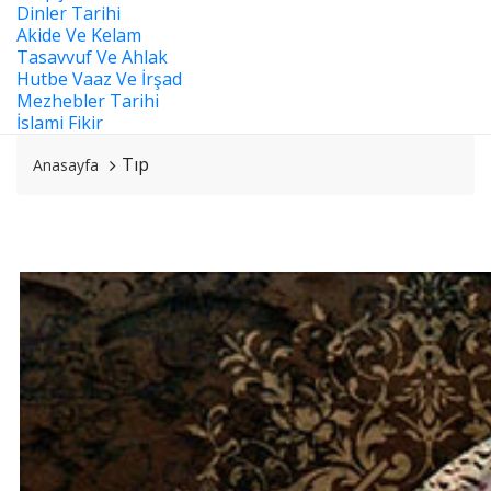
Dinler Tarihi
Akide Ve Kelam
Tasavvuf Ve Ahlak
Hutbe Vaaz Ve İrşad
Mezhebler Tarihi
İslami Fikir
Tıp
Anasayfa