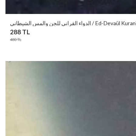
الدواء القراني للجن والمس الشيطاني / Ed-Devaül Kura
288
TL
480
TL