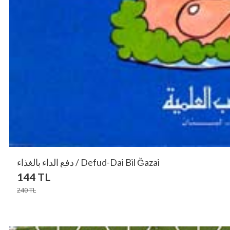
دفع الداء بالغذاء / Defud-Dai Bil Ğazai
144
TL
240
TL