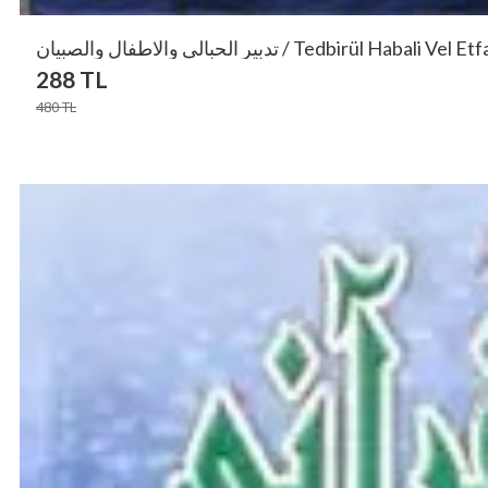
تدبير الحبالى والاطفال والصبيان / Tedbirül Hab
288
TL
480
TL