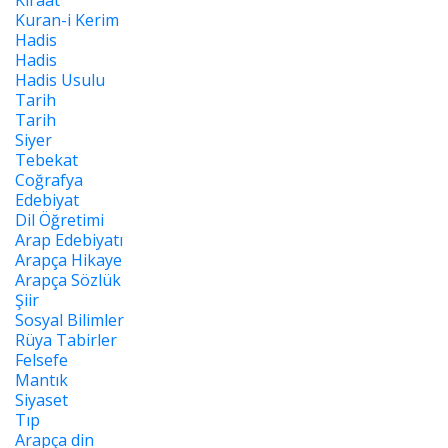
Kiraat
Kuran-i Kerim
Hadis
Hadis
Hadis Usulu
Tarih
Tarih
Siyer
Tebekat
Coğrafya
Edebiyat
Dil Öğretimi
Arap Edebiyatı
Arapça Hikaye
Arapça Sözlük
Şiir
Sosyal Bilimler
Rüya Tabirler
Felsefe
Mantık
Siyaset
Tıp
Arapça din