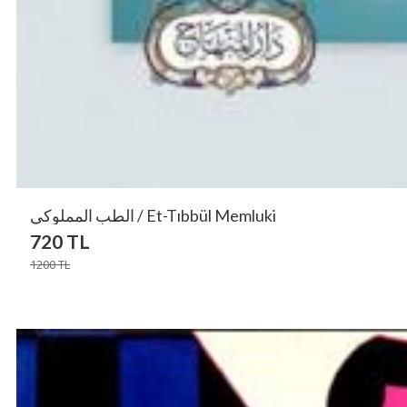
الطب المملوكي / Et-Tıbbül Memluki
720
TL
1200
TL